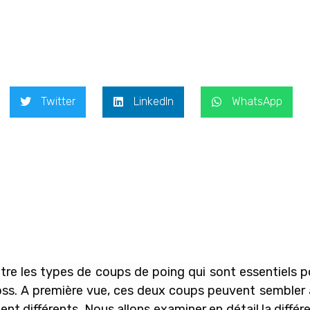
Twitter
LinkedIn
WhatsApp
ntre les types de coups de poing qui sont essentiels 
ross. A première vue, ces deux coups peuvent sembler
t différents. Nous allons examiner en détail la différe