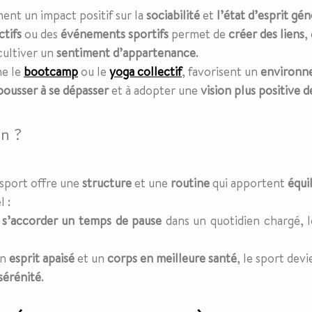
ment un impact positif sur la
sociabilité
et
l’état d’esprit gén
ctifs
ou des
événements sportifs
permet de
créer des liens
,
cultiver un
sentiment d’appartenance
.
me le
bootcamp
ou le
yoga collectif
, favorisent un
environn
pousser à se dépasser
et à adopter une
vision plus positive d
en ?
 sport offre une
structure
et une
routine
qui apportent
équi
l :
e
s’accorder un temps de pause
dans un quotidien chargé, l
un
esprit apaisé
et un
corps en meilleure santé
, le sport dev
sérénité
.