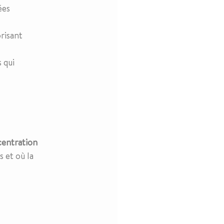
ées
orisant
s qui
centration
s et où la