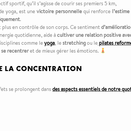
tif sportif, qu’il s’agisse de courir ses premiers 5 km,
 de yoga, est une
victoire personnelle
qui renforce
l’estime
siquement
.
nt plus en contrôle de son corps. Ce sentiment
d’améliorati
’énergie quotidienne, aide à
cultiver une relation positive av
disciplines comme le
yoga
, le
stretching
ou le
pilates reform
e
se recentrer
et de mieux gérer les émotions.
E LA CONCENTRATION
effets se prolongent dans
des aspects essentiels de notre quo