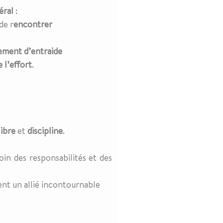
éral
:
 de r
encontrer
ement d’entraide
e l’effort
.
libre
et
discipline
.
oin des responsabilités et des
ient un allié incontournable