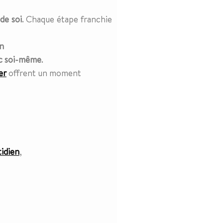
 de soi
. Chaque étape franchie
on
ec soi-même
.
er
offrent un moment
tidien
,