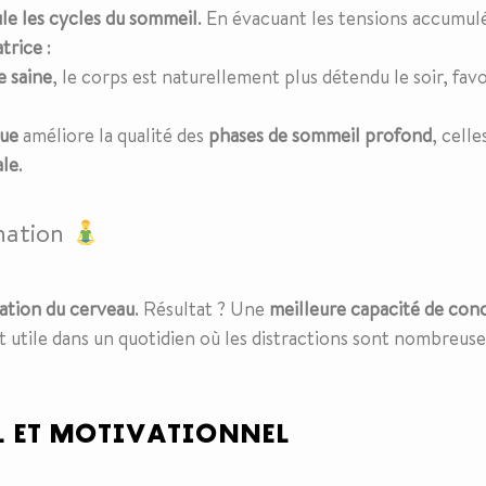
ule les cycles du sommeil
. En évacuant les tensions accumul
atrice
:
 saine
, le corps est naturellement plus détendu le soir, fav
que
améliore la qualité des
phases de sommeil profond
, celle
ale
.
nation
ation du cerveau
. Résultat ? Une
meilleure capacité de con
t utile dans un quotidien où les distractions sont nombreuse
L ET MOTIVATIONNEL