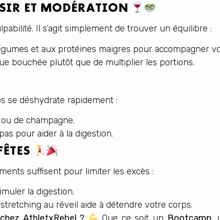
ISIR ET MODÉRATION
bilité. Il s’agit simplement de trouver un équilibre :
légumes et aux protéines maigres pour accompagner vos
 bouchée plutôt que de multiplier les portions.
rps se déshydrate rapidement :
n ou de champagne.
as pour aider à la digestion.
FÊTES
nts suffisent pour limiter les excès :
muler la digestion.
tretching au réveil aide à détendre votre corps.
 chez AthletxRebel ?
Que ce soit un
Bootcamp
,