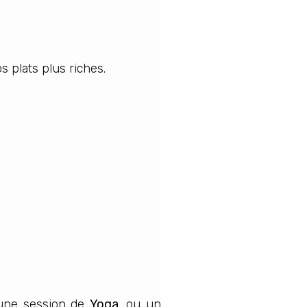
 plats plus riches.
 une session de
Yoga
, ou un