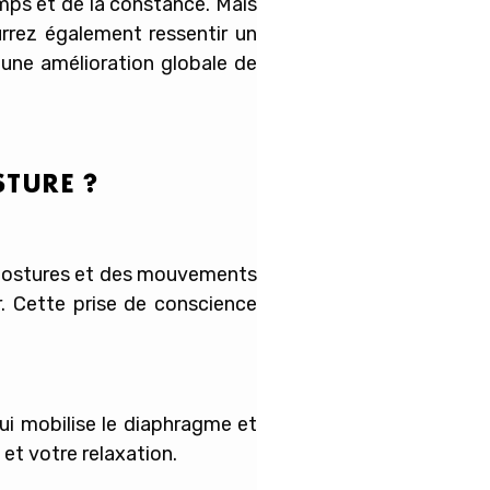
mps et de la constance. Mais
urrez également ressentir un
 une amélioration globale de
TURE ?
s postures et des mouvements
r. Cette prise de conscience
qui mobilise le diaphragme et
et votre relaxation.