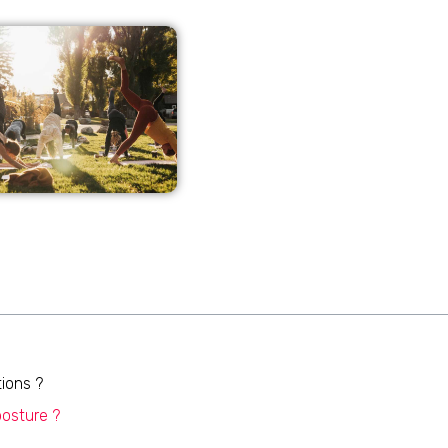
ions ?
posture ?